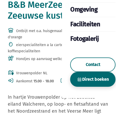
B&B MeerZee aan de
Omgeving
Zeeuwse kust.
Faciliteiten
Ontbijt met o.a. huisgemaakte jam, vers fruit & jus
d'orange
Fotogalerij
eierspecialiteiten a la carte & heerlijke
koffiespecialiteiten
Hondjes op aanvraag welkom
Contact
Vrouwenpolder NL
Direct boeken
Aankomst
15.00 - 18.00
Vertrek
08.00 - 11.00
In hartje Vrouwenpolder op het Zeeuwse
eiland Walcheren, op loop- en fietsafstand van
het Noordzeestrand en het Veerse Meer ligt